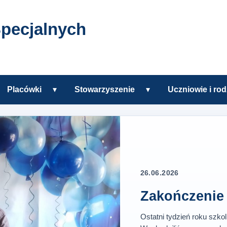
pecjalnych
Placówki
▾
Stowarzyszenie
▾
Uczniowie i rod
zkole
Rozwiń podmenu Placówki
Rozwiń podmenu Sto
h w Tczewie
26.06.2026
Zakończenie 
Ostatni tydzień roku szko