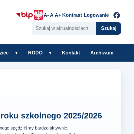
A-
A
A+
Kontrast
Logowanie
Szukaj w aktualnościach
Szukaj
zice
▾
RODO
▾
Kontakt
Archiwum
warzyszenie
Rozwiń podmenu Uczniowie i rodzice
Rozwiń podmenu RODO
roku szkolnego 2025/2026
lnego spędziliśmy bardzo aktywnie.