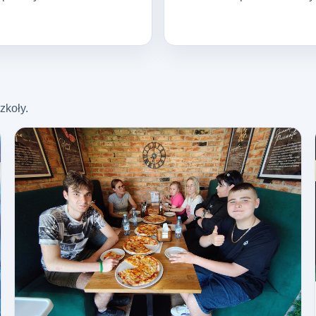
zkoły.