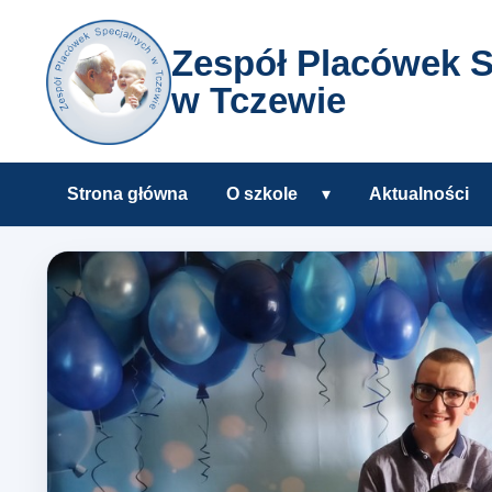
Zespół Placówek S
w Tczewie
Strona główna
O szkole
▾
Aktualności
Rozwiń podmenu O s
Zespół Placówek Specjalnyc