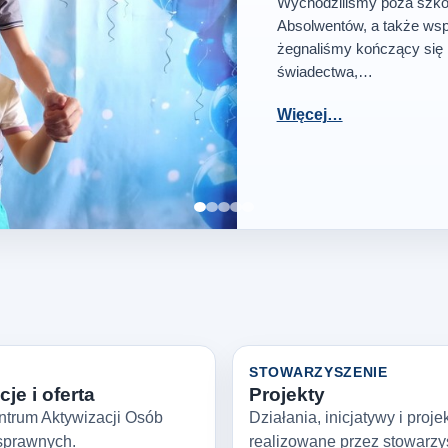
Wychodziliśmy poza szkoł
Absolwentów, a także wsp
żegnaliśmy kończący się 
świadectwa,…
Więcej…
Zatrzymaj slajder
STOWARZYSZENIE
je i oferta
Projekty
ntrum Aktywizacji Osób
Działania, inicjatywy i proje
sprawnych.
realizowane przez stowarzy