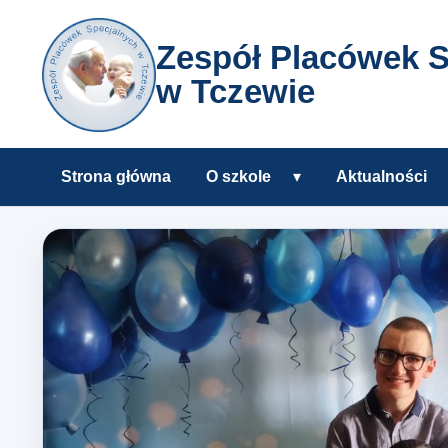
Zespół Placówek S
w Tczewie
Strona główna
O szkole
▾
Aktualności
Rozwiń podmenu O s
Zespół Placówek Specjalnyc