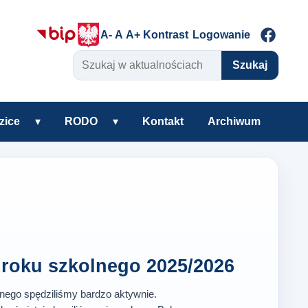
A-
A
A+
Kontrast
Logowanie
Szukaj w aktualnościach
Szukaj
zice
▾
RODO
▾
Kontakt
Archiwum
warzyszenie
Rozwiń podmenu Uczniowie i rodzice
Rozwiń podmenu RODO
roku szkolnego 2025/2026
lnego spędziliśmy bardzo aktywnie.