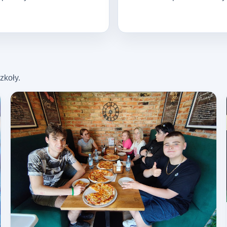
zkoły.