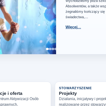
Wychodziliśmy poza szkoł
Absolwentów, a także wsp
żegnaliśmy kończący się 
świadectwa,…
Więcej…
Zatrzymaj slajder
STOWARZYSZENIE
je i oferta
Projekty
ntrum Aktywizacji Osób
Działania, inicjatywy i proje
sprawnych.
realizowane przez stowarzy