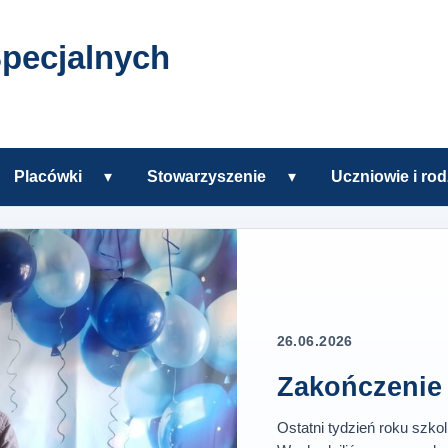
pecjalnych
Placówki
▾
Stowarzyszenie
▾
Uczniowie i rod
zkole
Rozwiń podmenu Placówki
Rozwiń podmenu Sto
h w Tczewie
26.06.2026
Zakończenie 
Ostatni tydzień roku szko