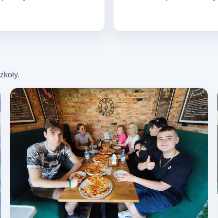
zkoły.