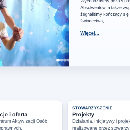
Wychodziliśmy poza szkoł
Absolwentów, a także wsp
żegnaliśmy kończący się 
świadectwa,…
Więcej…
Zatrzymaj slajder
STOWARZYSZENIE
je i oferta
Projekty
ntrum Aktywizacji Osób
Działania, inicjatywy i proje
sprawnych.
realizowane przez stowarzy