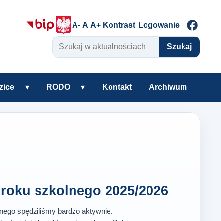
A-
A
A+
Kontrast
Logowanie
Szukaj w aktualnościach
Szukaj
zice
▾
RODO
▾
Kontakt
Archiwum
warzyszenie
Rozwiń podmenu Uczniowie i rodzice
Rozwiń podmenu RODO
roku szkolnego 2025/2026
lnego spędziliśmy bardzo aktywnie.