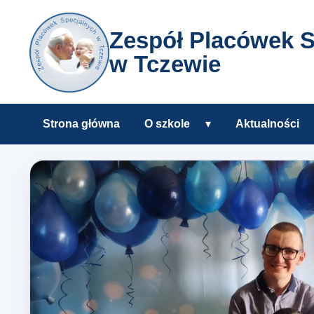
Zespół Placówek S
w Tczewie
Strona główna
O szkole
▾
Aktualności
Rozwiń podmenu O s
Zespół Placówek Specjalnyc