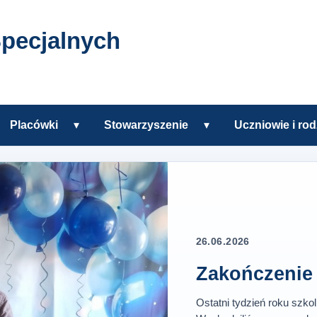
pecjalnych
Placówki
▾
Stowarzyszenie
▾
Uczniowie i rod
zkole
Rozwiń podmenu Placówki
Rozwiń podmenu Sto
h w Tczewie
26.06.2026
Zakończenie 
Ostatni tydzień roku szko