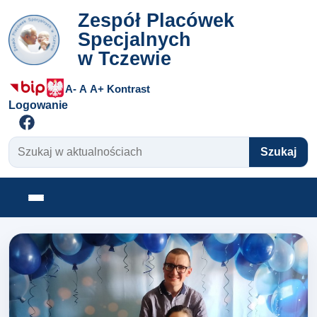
Zespół Placówek
Specjalnych
w Tczewie
A-
A
A+
Kontrast
Logowanie
Szukaj w aktualnościach
Szukaj
Otwórz menu
Zespół Placówek Specjalnyc