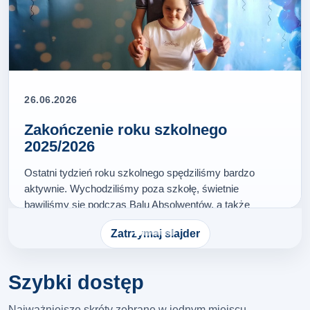
26.06.2026
Zakończenie roku szkolnego
2025/2026
Ostatni tydzień roku szkolnego spędziliśmy bardzo
aktywnie. Wychodziliśmy poza szkołę, świetnie
bawiliśmy się podczas Balu Absolwentów, a także
wspólnie rozmawialiśmy, wspominaliśmy i żegnaliśmy
Zatrzymaj slajder
kończący się rok szkolny. Na zakończenie odebraliśmy
świadectwa,…
Więcej…
Szybki dostęp
Najważniejsze skróty zebrane w jednym miejscu.