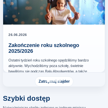
26.06.2026
Zakończenie roku szkolnego
2025/2026
Ostatni tydzień roku szkolnego spędziliśmy bardzo
aktywnie. Wychodziliśmy poza szkołę, świetnie
bawiliśmy się podczas Balu Absolwentów, a także
wspólnie rozmawialiśmy, wspominaliśmy i żegnaliśmy
Zatrzymaj slajder
kończący się rok szkolny. Na zakończenie odebraliśmy
świadectwa,…
Więcej…
Szybki dostęp
Najważniejsze skróty zebrane w jednym miejscu.