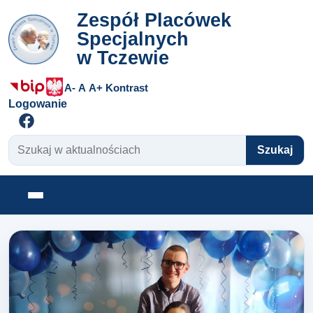
Zespół Placówek
Specjalnych
w Tczewie
A-
A
A+
Kontrast
Logowanie
Szukaj w aktualnościach
Szukaj
Otwórz menu
Zespół Placówek Specjalnyc