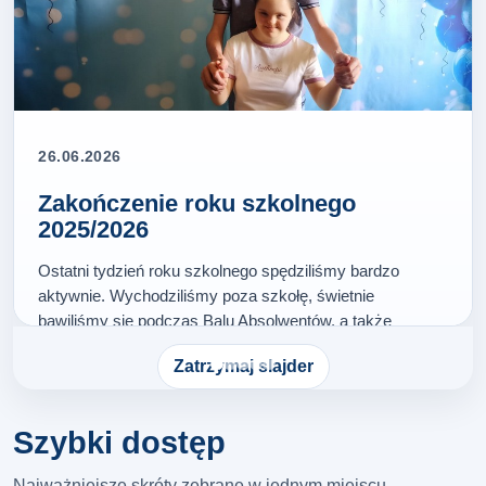
26.06.2026
Zakończenie roku szkolnego
2025/2026
Ostatni tydzień roku szkolnego spędziliśmy bardzo
aktywnie. Wychodziliśmy poza szkołę, świetnie
bawiliśmy się podczas Balu Absolwentów, a także
wspólnie rozmawialiśmy, wspominaliśmy i żegnaliśmy
Zatrzymaj slajder
kończący się rok szkolny. Na zakończenie odebraliśmy
świadectwa,…
Więcej…
Szybki dostęp
Najważniejsze skróty zebrane w jednym miejscu.