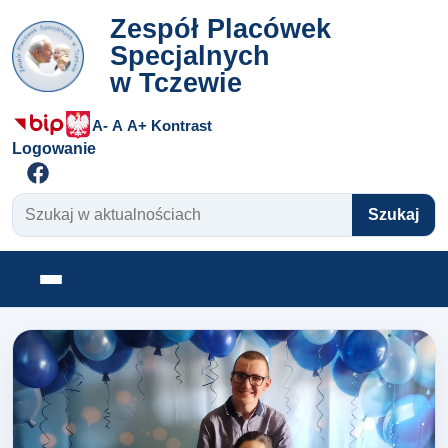
Zespół Placówek
Specjalnych
w Tczewie
A-
A
A+
Kontrast
Logowanie
Szukaj w aktualnościach
Szukaj
Otwórz menu
Zespół Placówek Specjalnyc