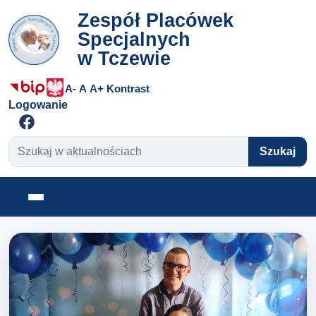
Zespół Placówek
Specjalnych
w Tczewie
A-
A
A+
Kontrast
Logowanie
Szukaj w aktualnościach
Szukaj
Otwórz menu
Zespół Placówek Specjalnyc