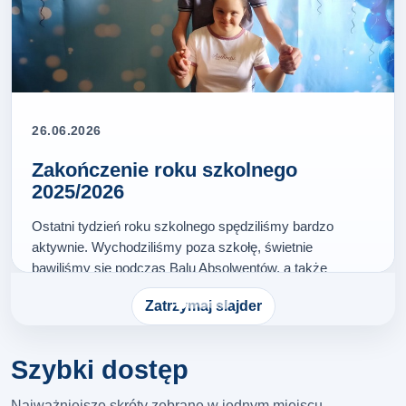
26.06.2026
Zakończenie roku szkolnego
2025/2026
Ostatni tydzień roku szkolnego spędziliśmy bardzo
aktywnie. Wychodziliśmy poza szkołę, świetnie
bawiliśmy się podczas Balu Absolwentów, a także
wspólnie rozmawialiśmy, wspominaliśmy i żegnaliśmy
Zatrzymaj slajder
kończący się rok szkolny. Na zakończenie odebraliśmy
świadectwa,…
Więcej…
Szybki dostęp
Najważniejsze skróty zebrane w jednym miejscu.