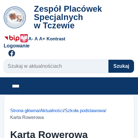
Zespół Placówek
Specjalnych
w Tczewie
A-
A
A+
Kontrast
Logowanie
Szukaj w aktualnościach
Szukaj
Otwórz menu
Strona główna
/
Aktualności
/
Szkoła podstawowa
/
Karta Rowerowa
Karta Rowerowa