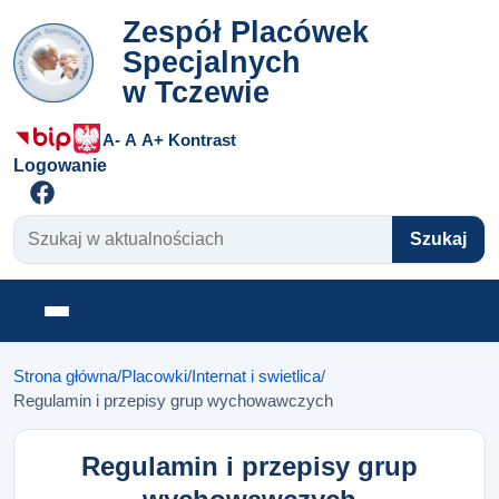
Zespół Placówek
Specjalnych
w Tczewie
A-
A
A+
Kontrast
Logowanie
Szukaj w aktualnościach
Szukaj
Otwórz menu
Strona główna
/
Placowki
/
Internat i swietlica
/
Regulamin i przepisy grup wychowawczych
Regulamin i przepisy grup