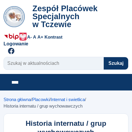
Zespół Placówek
Specjalnych
w Tczewie
A-
A
A+
Kontrast
Logowanie
Szukaj w aktualnościach
Szukaj
Otwórz menu
Strona główna
/
Placowki
/
Internat i swietlica
/
Historia internatu / grup wychowawczych
Historia internatu / grup