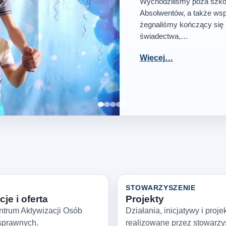
Wychodziliśmy poza szkoł
Absolwentów, a także wsp
żegnaliśmy kończący się 
świadectwa,…
Więcej…
Zatrzymaj slajder
STOWARZYSZENIE
je i oferta
Projekty
ntrum Aktywizacji Osób
Działania, inicjatywy i proje
sprawnych.
realizowane przez stowarzy