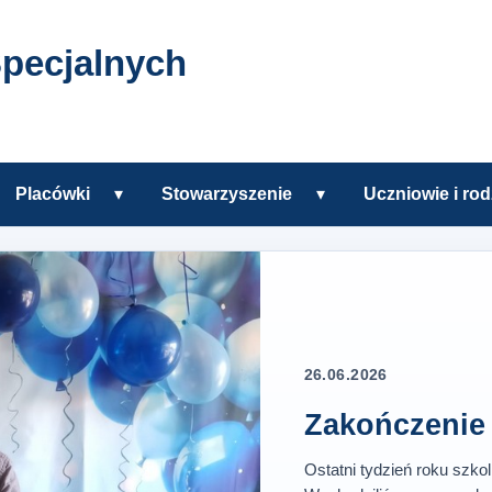
pecjalnych
Placówki
▾
Stowarzyszenie
▾
Uczniowie i rod
zkole
Rozwiń podmenu Placówki
Rozwiń podmenu Sto
h w Tczewie
26.06.2026
Zakończenie 
Ostatni tydzień roku szko