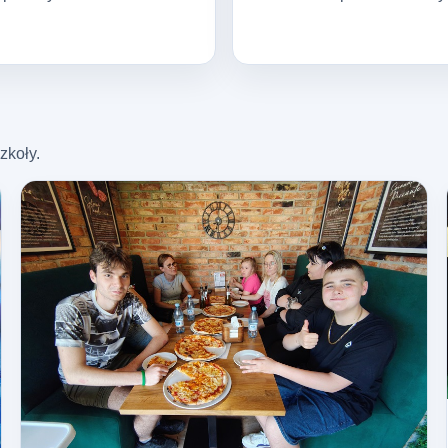
zkoły.