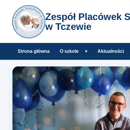
Zespół Placówek S
w Tczewie
Strona główna
O szkole
▾
Aktualności
Rozwiń podmenu O s
Zespół Placówek Specjalnyc