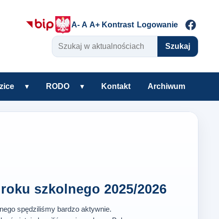
A-
A
A+
Kontrast
Logowanie
Szukaj w aktualnościach
Szukaj
zice
▾
RODO
▾
Kontakt
Archiwum
warzyszenie
Rozwiń podmenu Uczniowie i rodzice
Rozwiń podmenu RODO
roku szkolnego 2025/2026
lnego spędziliśmy bardzo aktywnie.