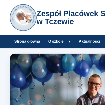
Zespół Placówek S
w Tczewie
Strona główna
O szkole
▾
Aktualności
Rozwiń podmenu O s
Zespół Placówek Specjalnyc