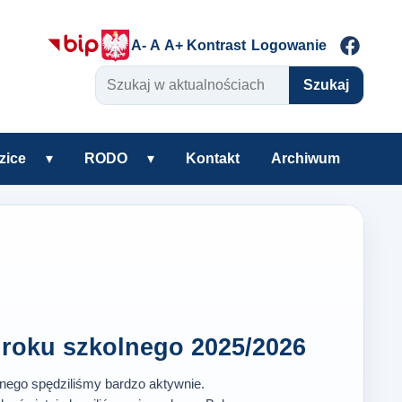
A-
A
A+
Kontrast
Logowanie
Szukaj w aktualnościach
Szukaj
zice
▾
RODO
▾
Kontakt
Archiwum
warzyszenie
Rozwiń podmenu Uczniowie i rodzice
Rozwiń podmenu RODO
roku szkolnego 2025/2026
lnego spędziliśmy bardzo aktywnie.