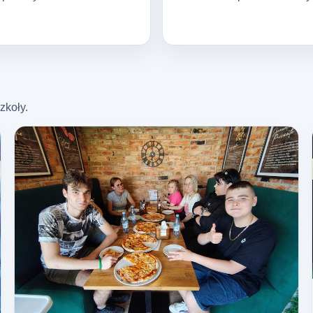
zkoły.