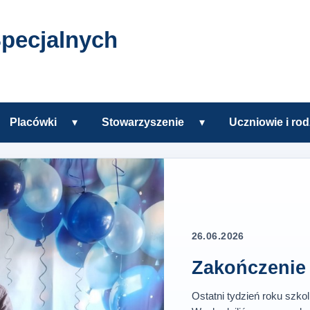
pecjalnych
Placówki
▾
Stowarzyszenie
▾
Uczniowie i rod
zkole
Rozwiń podmenu Placówki
Rozwiń podmenu Sto
h w Tczewie
26.06.2026
Zakończenie 
Ostatni tydzień roku szko