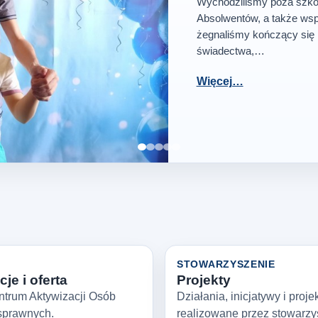
Wychodziliśmy poza szkoł
Absolwentów, a także wsp
żegnaliśmy kończący się 
świadectwa,…
Więcej…
Zatrzymaj slajder
STOWARZYSZENIE
je i oferta
Projekty
ntrum Aktywizacji Osób
Działania, inicjatywy i proje
sprawnych.
realizowane przez stowarzy