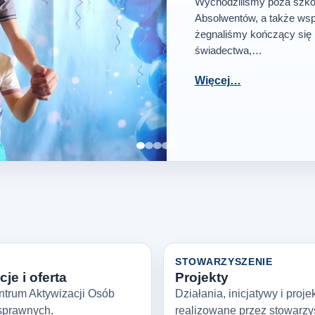
Wychodziliśmy poza szkoł
Absolwentów, a także wsp
żegnaliśmy kończący się 
świadectwa,…
Więcej…
Zatrzymaj slajder
STOWARZYSZENIE
je i oferta
Projekty
ntrum Aktywizacji Osób
Działania, inicjatywy i proje
sprawnych.
realizowane przez stowarzy