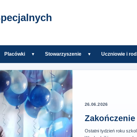
pecjalnych
Placówki
▾
Stowarzyszenie
▾
Uczniowie i rod
zkole
Rozwiń podmenu Placówki
Rozwiń podmenu Sto
h w Tczewie
26.06.2026
Zakończenie 
Ostatni tydzień roku szko