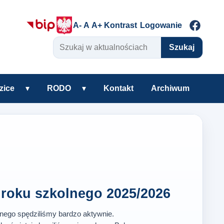
A-
A
A+
Kontrast
Logowanie
Szukaj w aktualnościach
Szukaj
zice
▾
RODO
▾
Kontakt
Archiwum
warzyszenie
Rozwiń podmenu Uczniowie i rodzice
Rozwiń podmenu RODO
roku szkolnego 2025/2026
lnego spędziliśmy bardzo aktywnie.