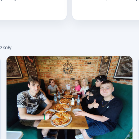
zkoły.