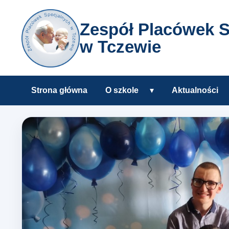
Zespół Placówek S
w Tczewie
Strona główna
O szkole
▾
Aktualności
Rozwiń podmenu O s
Zespół Placówek Specjalnyc